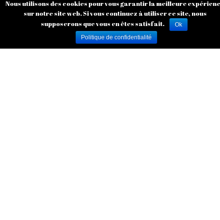
Nous utilisons des cookies pour vous garantir la meilleure expérien
sur notre site web. Si vous continuez à utiliser ce site, nous
supposerons que vous en êtes satisfait.
Ok
Politique de confidentialité
Garden & Forest
Elagage abattage arbre Tournai Ath Mouscron